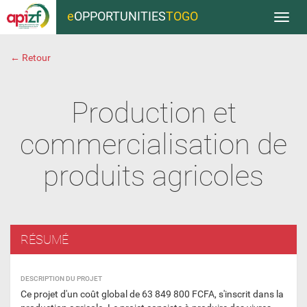
e
OPPORTUNITIES
TOGO
Toggl
navig
← Retour
Production et
commercialisation de
produits agricoles
RÉSUMÉ
DESCRIPTION DU PROJET
Ce projet d'un coût global de 63 849 800 FCFA, s'inscrit dans la